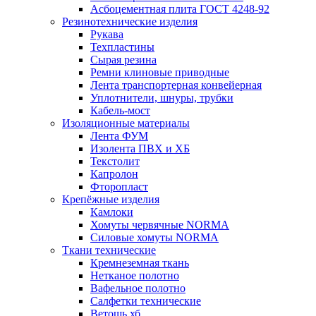
Асбоцементная плита ГОСТ 4248-92
Резинотехнические изделия
Рукава
Техпластины
Сырая резина
Ремни клиновые приводные
Лента транспортерная конвейерная
Уплотнители, шнуры, трубки
Кабель-мост
Изоляционные материалы
Лента ФУМ
Изолента ПВХ и ХБ
Текстолит
Капролон
Фторопласт
Крепёжные изделия
Камлоки
Хомуты червячные NORMA
Силовые хомуты NORMA
Ткани технические
Кремнеземная ткань
Нетканое полотно
Вафельное полотно
Салфетки технические
Ветошь хб