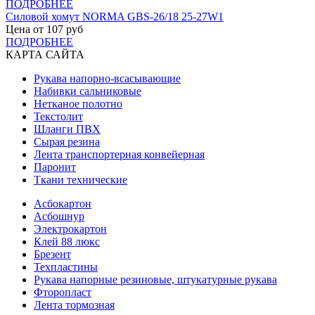
ПОДРОБНЕЕ
Силовой хомут NORMA GBS-26/18 25-27W1
Цена от
107
руб
ПОДРОБНЕЕ
КАРТА САЙТА
Рукава напорно-всасывающие
Набивки сальниковые
Нетканое полотно
Текстолит
Шланги ПВХ
Сырая резина
Лента транспортерная конвейерная
Паронит
Ткани технические
Асбокартон
Асбошнур
Электрокартон
Клей 88 люкс
Брезент
Техпластины
Рукава напорные резиновые, штукатурные рукава
Фторопласт
Лента тормозная