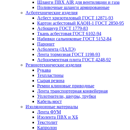
Шланги ПВХ AIR для вентиляции и газа
Поливочные шланги армированные
Асботехнические изделия
Асбест хризотиловый ГОСТ 12871-93
Картон aсбестовый КАОН-1 ГОСТ 2850-95
Асбошнур ГОСТ 1779-83
Ткань асбестовая ГОСТ 6102-94
Набивки сальниковые ГОСТ 5152-84
Паронит
Асболента (ЛАЛЭ)
Лента тормозная ГОСТ 1198-93
Асбоцементная плита ГОСТ 4248-92
Резинотехнические изделия
Рукава
Техпластины
Сырая резина
Ремни клиновые приводные
Лента транспортерная конвейерная
Уплотнители, шнуры, трубки
Кабель-мост
Изоляционные материалы
Лента ФУМ
Изолента ПВХ и ХБ
Текстолит
Капролон