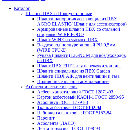
Каталог
Шланги ПВХ и Полиуретановые
Шланги напорно-всасывающие из ПВХ
AGRO ELASTIC( Шланг для ассенизаторов)
Армированные шланги ПВХ со стальной
спиралью WIRE FOOD
Шланг WINE из мягкого ПВХ
Воздуховод полиуретановый PU 0,5мм
(WIRE TPU-Z)
Рукава (шланги) LIGNUM для воздуховодов
из ПВХ
Шланг ПВХ FUEL для перекачки топлива
Шланги спиральные из ПВХ Garden
Шланги ПВХ AIR для вентиляции и газа
Поливочные шланги армированные
Асботехнические изделия
Асбест хризотиловый ГОСТ 12871-93
Картон aсбестовый КАОН-1 ГОСТ 2850-95
Асбошнур ГОСТ 1779-83
Ткань асбестовая ГОСТ 6102-94
Набивки сальниковые ГОСТ 5152-84
Паронит
Асболента (ЛАЛЭ)
Лента тормозная ГОСТ 1198-93