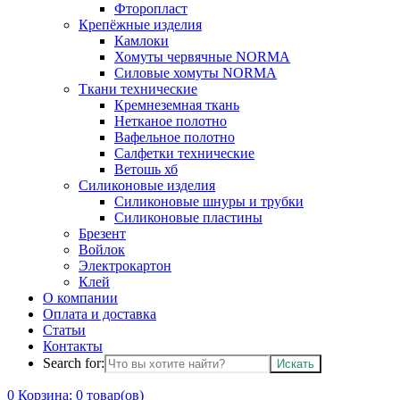
Фторопласт
Крепёжные изделия
Камлоки
Хомуты червячные NORMA
Силовые хомуты NORMA
Ткани технические
Кремнеземная ткань
Нетканое полотно
Вафельное полотно
Салфетки технические
Ветошь хб
Силиконовые изделия
Силиконовые шнуры и трубки
Силиконовые пластины
Брезент
Войлок
Электрокартон
Клей
О компании
Оплата и доставка
Статьи
Контакты
Search for:
0
Корзина:
0
товар(ов)