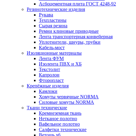
Асбоцементная плита ГОСТ 4248-92
Резинотехнические изделия
Рукава
Техпластины
Сырая резина
Ремни клиновые приводные
Лента транспортерная конвейерная
Уплотнители, шнуры, трубки
Кабель-мост
Изоляционные материалы
Лента ФУМ
Изолента ПВХ и ХБ
Текстолит
Капролон
Фторопласт
Крепёжные изделия
Камлоки
Хомуты червячные NORMA
Силовые хомуты NORMA
Ткани технические
Кремнеземная ткань
Нетканое полотно
Вафельное полотно
Салфетки технические
Ветошь хб