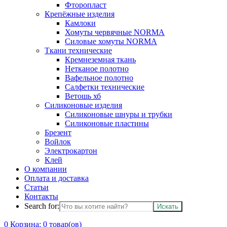
Фторопласт
Крепёжные изделия
Камлоки
Хомуты червячные NORMA
Силовые хомуты NORMA
Ткани технические
Кремнеземная ткань
Нетканое полотно
Вафельное полотно
Салфетки технические
Ветошь хб
Силиконовые изделия
Силиконовые шнуры и трубки
Силиконовые пластины
Брезент
Войлок
Электрокартон
Клей
О компании
Оплата и доставка
Статьи
Контакты
Search for:
0
Корзина:
0
товар(ов)