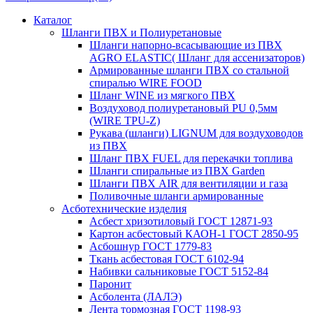
Каталог
Шланги ПВХ и Полиуретановые
Шланги напорно-всасывающие из ПВХ
AGRO ELASTIC( Шланг для ассенизаторов)
Армированные шланги ПВХ со стальной
спиралью WIRE FOOD
Шланг WINE из мягкого ПВХ
Воздуховод полиуретановый PU 0,5мм
(WIRE TPU-Z)
Рукава (шланги) LIGNUM для воздуховодов
из ПВХ
Шланг ПВХ FUEL для перекачки топлива
Шланги спиральные из ПВХ Garden
Шланги ПВХ AIR для вентиляции и газа
Поливочные шланги армированные
Асботехнические изделия
Асбест хризотиловый ГОСТ 12871-93
Картон aсбестовый КАОН-1 ГОСТ 2850-95
Асбошнур ГОСТ 1779-83
Ткань асбестовая ГОСТ 6102-94
Набивки сальниковые ГОСТ 5152-84
Паронит
Асболента (ЛАЛЭ)
Лента тормозная ГОСТ 1198-93