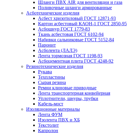
Шланги ПВХ AIR для вентиляции и газа
Поливочные шланги армированные
Асботехнические изделия
Асбест хризотиловый ГОСТ 12871-93
Картон aсбестовый КАОН-1 ГОСТ 2850-95
Асбошнур ГОСТ 1779-83
Ткань асбестовая ГОСТ 6102-94
Набивки сальниковые ГОСТ 5152-84
Паронит
Асболента (ЛАЛЭ)
Лента тормозная ГОСТ 1198-93
Асбоцементная плита ГОСТ 4248-92
Резинотехнические изделия
Рукава
Техпластины
Сырая резина
Ремни клиновые приводные
Лента транспортерная конвейерная
Уплотнители, шнуры, трубки
Кабель-мост
Изоляционные материалы
Лента ФУМ
Изолента ПВХ и ХБ
Текстолит
Капролон