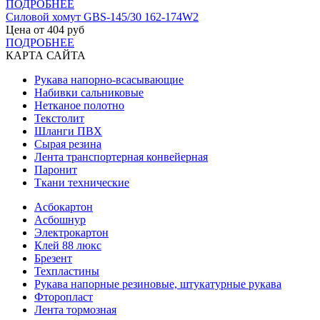
ПОДРОБНЕЕ
Силовой хомут GBS-145/30 162-174W2
Цена от
404
руб
ПОДРОБНЕЕ
КАРТА САЙТА
Рукава напорно-всасывающие
Набивки сальниковые
Нетканое полотно
Текстолит
Шланги ПВХ
Сырая резина
Лента транспортерная конвейерная
Паронит
Ткани технические
Асбокартон
Асбошнур
Электрокартон
Клей 88 люкс
Брезент
Техпластины
Рукава напорные резиновые, штукатурные рукава
Фторопласт
Лента тормозная