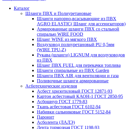
Каталог
Шланги ПВХ и Полиуретановые
Шланги напорно-всасывающие из ПВХ
AGRO ELASTIC( Шланг для ассенизаторов)
Армированные шланги ПВХ со стальной
спиралью WIRE FOOD
Шланг WINE из мягкого ПВХ
Воздуховод полиуретановый PU 0,5мм
(WIRE TPU-Z)
Рукава (шланги) LIGNUM для воздуховодов
из ПВХ
Шланг ПВХ FUEL для перекачки топлива
Шланги спиральные из ПВХ Garden
Шланги ПВХ AIR для вентиляции и газа
Поливочные шланги армированные
Асботехнические изделия
Асбест хризотиловый ГОСТ 12871-93
Картон aсбестовый КАОН-1 ГОСТ 2850-95
Асбошнур ГОСТ 1779-83
Ткань асбестовая ГОСТ 6102-94
Набивки сальниковые ГОСТ 5152-84
Паронит
Асболента (ЛАЛЭ)
Лента тормозная ГОСТ 1198-93