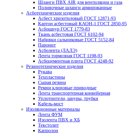
Шланги ПВХ AIR для вентиляции и газа
Поливочные шланги армированные
Асботехнические изделия
Асбест хризотиловый ГОСТ 12871-93
Картон aсбестовый КАОН-1 ГОСТ 2850-95
Асбошнур ГОСТ 1779-83
Ткань асбестовая ГОСТ 6102-94
Набивки сальниковые ГОСТ 5152-84
Паронит
Асболента (ЛАЛЭ)
Лента тормозная ГОСТ 1198-93
Асбоцементная плита ГОСТ 4248-92
Резинотехнические изделия
Рукава
Техпластины
Сырая резина
Ремни клиновые приводные
Лента транспортерная конвейерная
Уплотнители, шнуры, трубки
Кабель-мост
Изоляционные материалы
Лента ФУМ
Изолента ПВХ и ХБ
Текстолит
Капролон