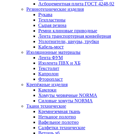
Асбоцементная плита ГОСТ 4248-92
Резинотехнические изделия
Рукава
Техпластины
Сырая резина
Ремни клиновые приводные
Лента транспортерная конвейерная
Уплотнители, шнуры, трубки
Кабель-мост
Изоляционные материалы
Лента ФУМ
Изолента ПВХ и ХБ
Текстолит
Капролон
Фторопласт
Крепёжные изделия
Камлоки
Хомуты червячные NORMA
Силовые хомуты NORMA
Ткани технические
Кремнеземная ткань
Нетканое полотно
Вафельное полотно
Салфетки технические
Ветошь хб