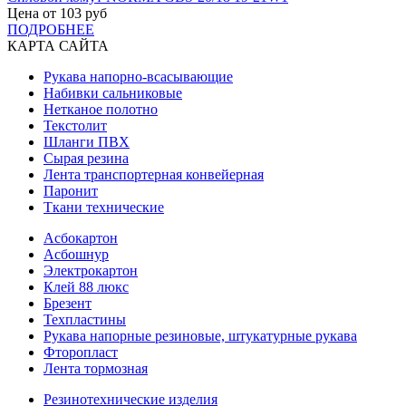
Цена от
103
руб
ПОДРОБНЕЕ
КАРТА САЙТА
Рукава напорно-всасывающие
Набивки сальниковые
Нетканое полотно
Текстолит
Шланги ПВХ
Сырая резина
Лента транспортерная конвейерная
Паронит
Ткани технические
Асбокартон
Асбошнур
Электрокартон
Клей 88 люкс
Брезент
Техпластины
Рукава напорные резиновые, штукатурные рукава
Фторопласт
Лента тормозная
Резинотехнические изделия