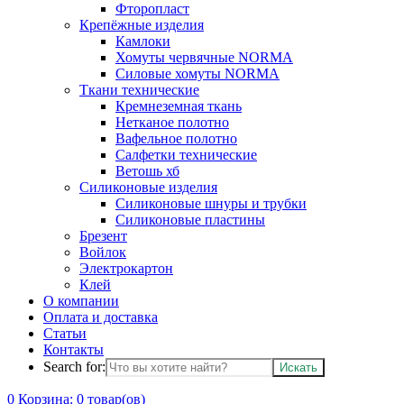
Фторопласт
Крепёжные изделия
Камлоки
Хомуты червячные NORMA
Силовые хомуты NORMA
Ткани технические
Кремнеземная ткань
Нетканое полотно
Вафельное полотно
Салфетки технические
Ветошь хб
Силиконовые изделия
Силиконовые шнуры и трубки
Силиконовые пластины
Брезент
Войлок
Электрокартон
Клей
О компании
Оплата и доставка
Статьи
Контакты
Search for:
0
Корзина:
0
товар(ов)