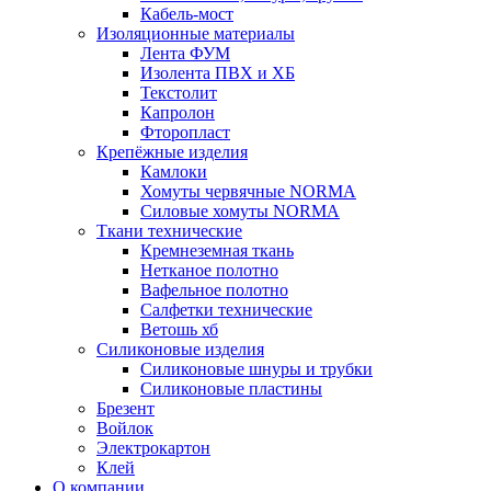
Кабель-мост
Изоляционные материалы
Лента ФУМ
Изолента ПВХ и ХБ
Текстолит
Капролон
Фторопласт
Крепёжные изделия
Камлоки
Хомуты червячные NORMA
Силовые хомуты NORMA
Ткани технические
Кремнеземная ткань
Нетканое полотно
Вафельное полотно
Салфетки технические
Ветошь хб
Силиконовые изделия
Силиконовые шнуры и трубки
Силиконовые пластины
Брезент
Войлок
Электрокартон
Клей
О компании