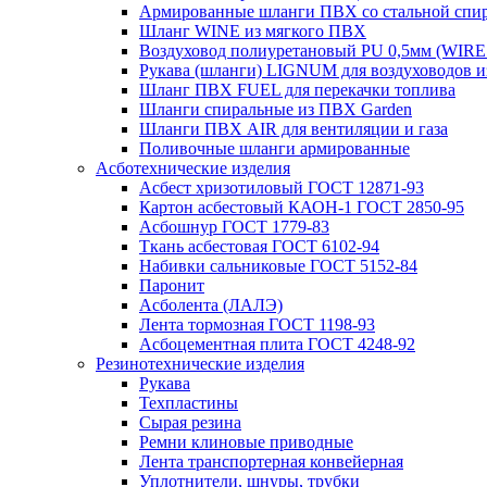
Армированные шланги ПВХ со стальной сп
Шланг WINE из мягкого ПВХ
Воздуховод полиуретановый PU 0,5мм (WIRE
Рукава (шланги) LIGNUM для воздуховодов 
Шланг ПВХ FUEL для перекачки топлива
Шланги спиральные из ПВХ Garden
Шланги ПВХ AIR для вентиляции и газа
Поливочные шланги армированные
Асботехнические изделия
Асбест хризотиловый ГОСТ 12871-93
Картон aсбестовый КАОН-1 ГОСТ 2850-95
Асбошнур ГОСТ 1779-83
Ткань асбестовая ГОСТ 6102-94
Набивки сальниковые ГОСТ 5152-84
Паронит
Асболента (ЛАЛЭ)
Лента тормозная ГОСТ 1198-93
Асбоцементная плита ГОСТ 4248-92
Резинотехнические изделия
Рукава
Техпластины
Сырая резина
Ремни клиновые приводные
Лента транспортерная конвейерная
Уплотнители, шнуры, трубки