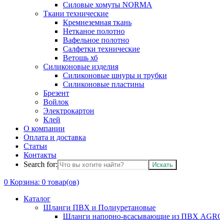
Силовые хомуты NORMA
Ткани технические
Кремнеземная ткань
Нетканое полотно
Вафельное полотно
Салфетки технические
Ветошь хб
Силиконовые изделия
Силиконовые шнуры и трубки
Силиконовые пластины
Брезент
Войлок
Электрокартон
Клей
О компании
Оплата и доставка
Статьи
Контакты
Search for:
0
Корзина:
0
товар(ов)
Каталог
Шланги ПВХ и Полиуретановые
Шланги напорно-всасывающие из ПВХ AGRO 