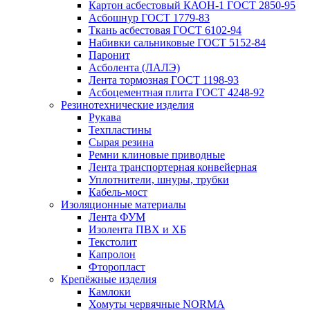
Картон aсбестовый КАОН-1 ГОСТ 2850-95
Асбошнур ГОСТ 1779-83
Ткань асбестовая ГОСТ 6102-94
Набивки сальниковые ГОСТ 5152-84
Паронит
Асболента (ЛАЛЭ)
Лента тормозная ГОСТ 1198-93
Асбоцементная плита ГОСТ 4248-92
Резинотехнические изделия
Рукава
Техпластины
Сырая резина
Ремни клиновые приводные
Лента транспортерная конвейерная
Уплотнители, шнуры, трубки
Кабель-мост
Изоляционные материалы
Лента ФУМ
Изолента ПВХ и ХБ
Текстолит
Капролон
Фторопласт
Крепёжные изделия
Камлоки
Хомуты червячные NORMA