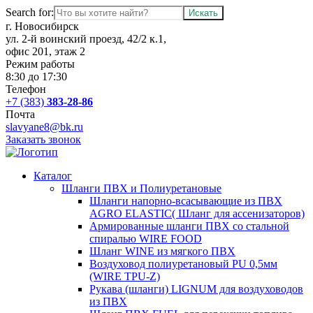
Search for:
г. Новосибирск
ул. 2-й воинский проезд, 42/2 к.1,
офис 201, этаж 2
Режим работы
8:30 до 17:30
Телефон
+7 (383)
383-28-86
Почта
slavyane8@bk.ru
Заказать звонок
Каталог
Шланги ПВХ и Полиуретановые
Шланги напорно-всасывающие из ПВХ
AGRO ELASTIC( Шланг для ассенизаторов)
Армированные шланги ПВХ со стальной
спиралью WIRE FOOD
Шланг WINE из мягкого ПВХ
Воздуховод полиуретановый PU 0,5мм
(WIRE TPU-Z)
Рукава (шланги) LIGNUM для воздуховодов
из ПВХ