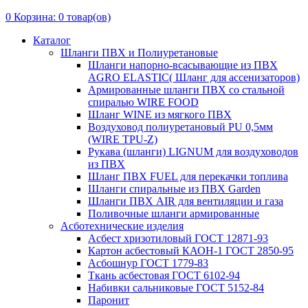
0
Корзина:
0
товар(ов)
Каталог
Шланги ПВХ и Полиуретановые
Шланги напорно-всасывающие из ПВХ
AGRO ELASTIC( Шланг для ассенизаторов)
Армированные шланги ПВХ со стальной
спиралью WIRE FOOD
Шланг WINE из мягкого ПВХ
Воздуховод полиуретановый PU 0,5мм
(WIRE TPU-Z)
Рукава (шланги) LIGNUM для воздуховодов
из ПВХ
Шланг ПВХ FUEL для перекачки топлива
Шланги спиральные из ПВХ Garden
Шланги ПВХ AIR для вентиляции и газа
Поливочные шланги армированные
Асботехнические изделия
Асбест хризотиловый ГОСТ 12871-93
Картон aсбестовый КАОН-1 ГОСТ 2850-95
Асбошнур ГОСТ 1779-83
Ткань асбестовая ГОСТ 6102-94
Набивки сальниковые ГОСТ 5152-84
Паронит