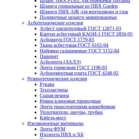
Шланг ПВХ FUEL для перекачки топлива
Шланги спиральные из ПВХ Garden
Шланги ПВХ AIR для вентиляции и газа
Поливочные шланги армированные
Асботехнические изделия
Асбест хризотиловый ГОСТ 12871-93
Картон aсбестовый КАОН-1 ГОСТ 2850-95
Асбошнур ГОСТ 1779-83
Ткань асбестовая ГОСТ 6102-94
Набивки сальниковые ГОСТ 5152-84
Паронит
Асболента (ЛАЛЭ)
Лента тормозная ГОСТ 1198-93
Асбоцементная плита ГОСТ 4248-92
Резинотехнические изделия
Рукава
Техпластины
Сырая резина
Ремни клиновые приводные
Лента транспортерная конвейерная
Уплотнители, шнуры, трубки
Кабель-мост
Изоляционные материалы
Лента ФУМ
Изолента ПВХ и ХБ