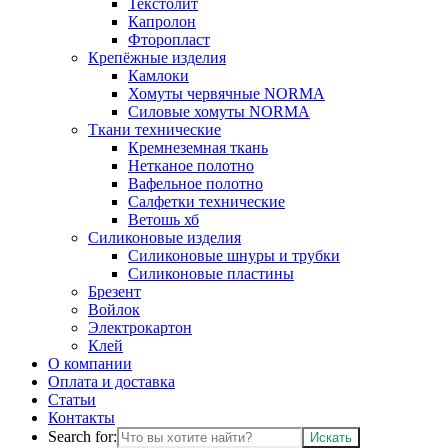
Текстолит
Капролон
Фторопласт
Крепёжные изделия
Камлоки
Хомуты червячные NORMA
Силовые хомуты NORMA
Ткани технические
Кремнеземная ткань
Нетканое полотно
Вафельное полотно
Салфетки технические
Ветошь хб
Силиконовые изделия
Силиконовые шнуры и трубки
Силиконовые пластины
Брезент
Войлок
Электрокартон
Клей
О компании
Оплата и доставка
Статьи
Контакты
Search for: