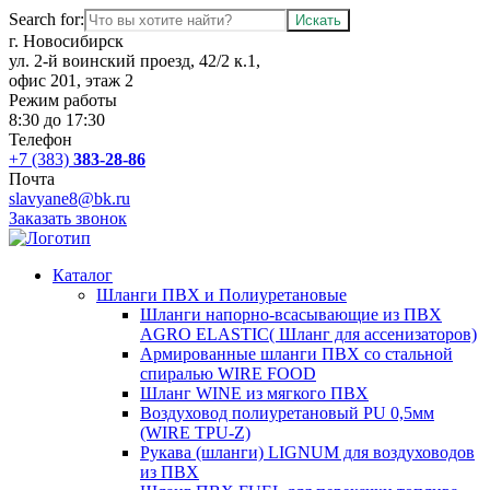
Search for:
г. Новосибирск
ул. 2-й воинский проезд, 42/2 к.1,
офис 201, этаж 2
Режим работы
8:30 до 17:30
Телефон
+7 (383)
383-28-86
Почта
slavyane8@bk.ru
Заказать звонок
Каталог
Шланги ПВХ и Полиуретановые
Шланги напорно-всасывающие из ПВХ
AGRO ELASTIC( Шланг для ассенизаторов)
Армированные шланги ПВХ со стальной
спиралью WIRE FOOD
Шланг WINE из мягкого ПВХ
Воздуховод полиуретановый PU 0,5мм
(WIRE TPU-Z)
Рукава (шланги) LIGNUM для воздуховодов
из ПВХ