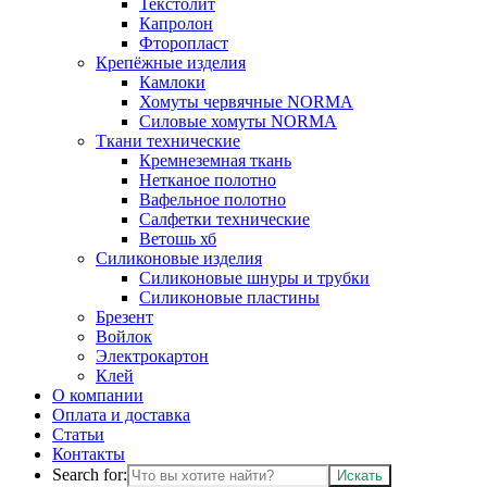
Текстолит
Капролон
Фторопласт
Крепёжные изделия
Камлоки
Хомуты червячные NORMA
Силовые хомуты NORMA
Ткани технические
Кремнеземная ткань
Нетканое полотно
Вафельное полотно
Салфетки технические
Ветошь хб
Силиконовые изделия
Силиконовые шнуры и трубки
Силиконовые пластины
Брезент
Войлок
Электрокартон
Клей
О компании
Оплата и доставка
Статьи
Контакты
Search for: