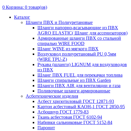
0
Корзина:
0
товар(ов)
Каталог
Шланги ПВХ и Полиуретановые
Шланги напорно-всасывающие из ПВХ
AGRO ELASTIC( Шланг для ассенизаторов)
Армированные шланги ПВХ со стальной
спиралью WIRE FOOD
Шланг WINE из мягкого ПВХ
Воздуховод полиуретановый PU 0,5мм
(WIRE TPU-Z)
Рукава (шланги) LIGNUM для воздуховодов
из ПВХ
Шланг ПВХ FUEL для перекачки топлива
Шланги спиральные из ПВХ Garden
Шланги ПВХ AIR для вентиляции и газа
Поливочные шланги армированные
Асботехнические изделия
Асбест хризотиловый ГОСТ 12871-93
Картон aсбестовый КАОН-1 ГОСТ 2850-95
Асбошнур ГОСТ 1779-83
Ткань асбестовая ГОСТ 6102-94
Набивки сальниковые ГОСТ 5152-84
Паронит