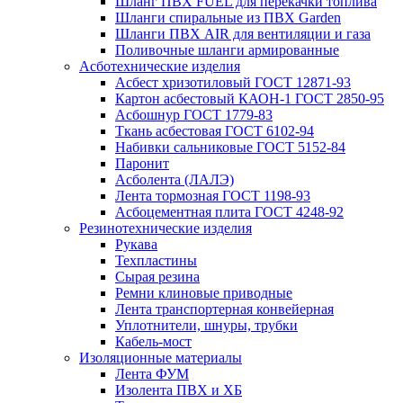
Шланг ПВХ FUEL для перекачки топлива
Шланги спиральные из ПВХ Garden
Шланги ПВХ AIR для вентиляции и газа
Поливочные шланги армированные
Асботехнические изделия
Асбест хризотиловый ГОСТ 12871-93
Картон aсбестовый КАОН-1 ГОСТ 2850-95
Асбошнур ГОСТ 1779-83
Ткань асбестовая ГОСТ 6102-94
Набивки сальниковые ГОСТ 5152-84
Паронит
Асболента (ЛАЛЭ)
Лента тормозная ГОСТ 1198-93
Асбоцементная плита ГОСТ 4248-92
Резинотехнические изделия
Рукава
Техпластины
Сырая резина
Ремни клиновые приводные
Лента транспортерная конвейерная
Уплотнители, шнуры, трубки
Кабель-мост
Изоляционные материалы
Лента ФУМ
Изолента ПВХ и ХБ