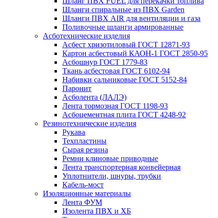
Шланг ПВХ FUEL для перекачки топлива
Шланги спиральные из ПВХ Garden
Шланги ПВХ AIR для вентиляции и газа
Поливочные шланги армированные
Асботехнические изделия
Асбест хризотиловый ГОСТ 12871-93
Картон aсбестовый КАОН-1 ГОСТ 2850-95
Асбошнур ГОСТ 1779-83
Ткань асбестовая ГОСТ 6102-94
Набивки сальниковые ГОСТ 5152-84
Паронит
Асболента (ЛАЛЭ)
Лента тормозная ГОСТ 1198-93
Асбоцементная плита ГОСТ 4248-92
Резинотехнические изделия
Рукава
Техпластины
Сырая резина
Ремни клиновые приводные
Лента транспортерная конвейерная
Уплотнители, шнуры, трубки
Кабель-мост
Изоляционные материалы
Лента ФУМ
Изолента ПВХ и ХБ