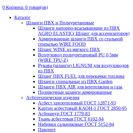
0
Корзина:
0
товар(ов)
Каталог
Шланги ПВХ и Полиуретановые
Шланги напорно-всасывающие из ПВХ
AGRO ELASTIC( Шланг для ассенизаторов)
Армированные шланги ПВХ со стальной
спиралью WIRE FOOD
Шланг WINE из мягкого ПВХ
Воздуховод полиуретановый PU 0,5мм
(WIRE TPU-Z)
Рукава (шланги) LIGNUM для воздуховодов
из ПВХ
Шланг ПВХ FUEL для перекачки топлива
Шланги спиральные из ПВХ Garden
Шланги ПВХ AIR для вентиляции и газа
Поливочные шланги армированные
Асботехнические изделия
Асбест хризотиловый ГОСТ 12871-93
Картон aсбестовый КАОН-1 ГОСТ 2850-95
Асбошнур ГОСТ 1779-83
Ткань асбестовая ГОСТ 6102-94
Набивки сальниковые ГОСТ 5152-84
Паронит