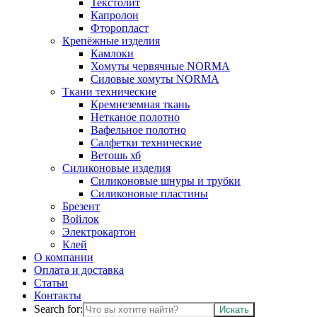
Текстолит
Капролон
Фторопласт
Крепёжные изделия
Камлоки
Хомуты червячные NORMA
Силовые хомуты NORMA
Ткани технические
Кремнеземная ткань
Нетканое полотно
Вафельное полотно
Салфетки технические
Ветошь хб
Силиконовые изделия
Силиконовые шнуры и трубки
Силиконовые пластины
Брезент
Войлок
Электрокартон
Клей
О компании
Оплата и доставка
Статьи
Контакты
Search for: