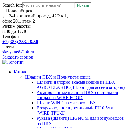
Search for:
г. Новосибирск
ул. 2-й воинский проезд, 42/2 к.1,
офис 201, этаж 2
Режим работы
8:30 до 17:30
Телефон
+7 (383)
383-28-86
Почта
slavyane8@bk.ru
Заказать звонок
Каталог
Шланги ПВХ и Полиуретановые
Шланги напорно-всасывающие из ПВХ
AGRO ELASTIC( Шланг для ассенизаторов)
Армированные шланги ПВХ со стальной
спиралью WIRE FOOD
Шланг WINE из мягкого ПВХ
Воздуховод полиуретановый PU 0,5мм
(WIRE TPU-Z)
Рукава (шланги) LIGNUM для воздуховодов
из ПВХ