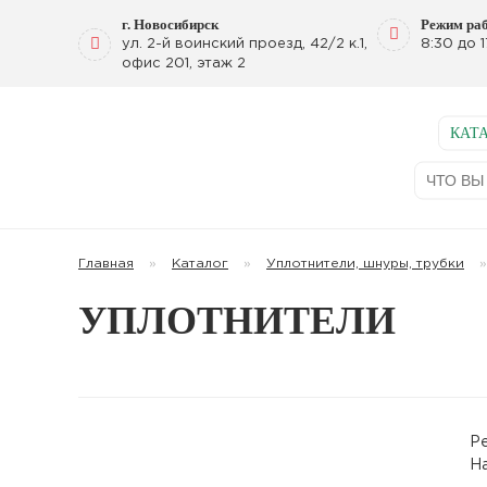
г. Новосибирск
Режим ра
ул. 2-й воинский проезд, 42/2 к.1,
8:30 до 1
офис 201, этаж 2
КАТ
Search
for:
Главная
»
Каталог
»
Уплотнители, шнуры, трубки
»
УПЛОТНИТЕЛИ
Р
Н