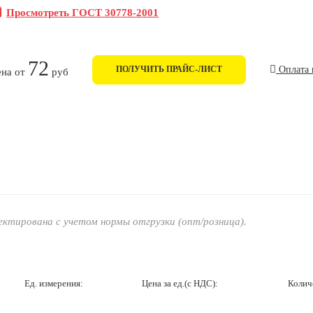
Просмотреть ГОСТ 30778-2001
72
ПОЛУЧИТЬ ПРАЙС-ЛИСТ
Оплата 
на от
руб
тирована с учетом нормы отгрузки (опт/розница).
Ед. измерения:
Цена за ед.(с НДС):
Колич