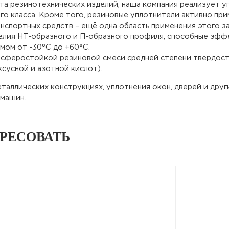
а резинотехнических изделий, наша компания реализует у
о класса. Кроме того, резиновые уплотнители активно при
нспортных средств – ещё одна область применения этого з
елия НТ-образного и П-образного профиля, способные эфф
мом от -30°С до +60°С.
сферостойкой резиновой смеси средней степени твердости,
сусной и азотной кислот).
таллических конструкциях, уплотнения окон, дверей и друг
 машин.
ЕРЕСОВАТЬ