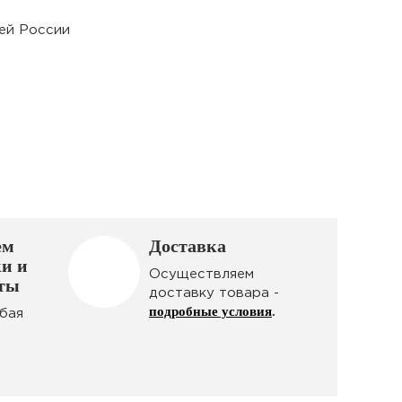
сей России
ем
Доставка
ки и
Осуществляем
аты
доставку товара -
подробные условия
.
юбая