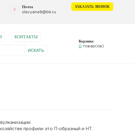
Почта
ЗАКАЗАТЬ ЗВОНОК
slavyane8@bk.ru
И
КОНТАКТЫ
Корзина:
0
товар(ов)
вулканизации.
хозяйстве профили это П-образный и НТ.