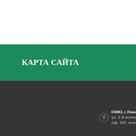
КАРТА САЙТА
630063
, г.
Ново
ул. 2-й воин
оф. 201, эта