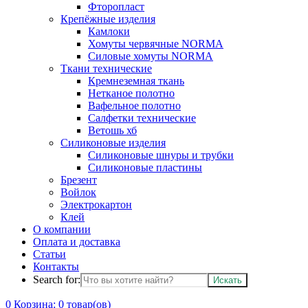
Фторопласт
Крепёжные изделия
Камлоки
Хомуты червячные NORMA
Силовые хомуты NORMA
Ткани технические
Кремнеземная ткань
Нетканое полотно
Вафельное полотно
Салфетки технические
Ветошь хб
Силиконовые изделия
Силиконовые шнуры и трубки
Силиконовые пластины
Брезент
Войлок
Электрокартон
Клей
О компании
Оплата и доставка
Статьи
Контакты
Search for:
0
Корзина:
0
товар(ов)