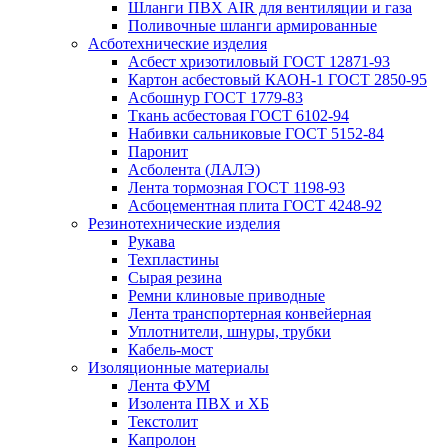
Шланги ПВХ AIR для вентиляции и газа
Поливочные шланги армированные
Асботехнические изделия
Асбест хризотиловый ГОСТ 12871-93
Картон aсбестовый КАОН-1 ГОСТ 2850-95
Асбошнур ГОСТ 1779-83
Ткань асбестовая ГОСТ 6102-94
Набивки сальниковые ГОСТ 5152-84
Паронит
Асболента (ЛАЛЭ)
Лента тормозная ГОСТ 1198-93
Асбоцементная плита ГОСТ 4248-92
Резинотехнические изделия
Рукава
Техпластины
Сырая резина
Ремни клиновые приводные
Лента транспортерная конвейерная
Уплотнители, шнуры, трубки
Кабель-мост
Изоляционные материалы
Лента ФУМ
Изолента ПВХ и ХБ
Текстолит
Капролон