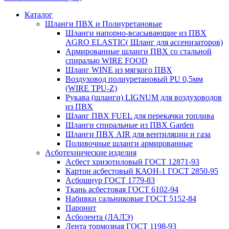
Каталог
Шланги ПВХ и Полиуретановые
Шланги напорно-всасывающие из ПВХ
AGRO ELASTIC( Шланг для ассенизаторов)
Армированные шланги ПВХ со стальной
спиралью WIRE FOOD
Шланг WINE из мягкого ПВХ
Воздуховод полиуретановый PU 0,5мм
(WIRE TPU-Z)
Рукава (шланги) LIGNUM для воздуховодов
из ПВХ
Шланг ПВХ FUEL для перекачки топлива
Шланги спиральные из ПВХ Garden
Шланги ПВХ AIR для вентиляции и газа
Поливочные шланги армированные
Асботехнические изделия
Асбест хризотиловый ГОСТ 12871-93
Картон aсбестовый КАОН-1 ГОСТ 2850-95
Асбошнур ГОСТ 1779-83
Ткань асбестовая ГОСТ 6102-94
Набивки сальниковые ГОСТ 5152-84
Паронит
Асболента (ЛАЛЭ)
Лента тормозная ГОСТ 1198-93