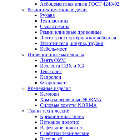
Асбоцементная плита ГОСТ 4248-92
Резинотехнические изделия
Рукава
Техпластины
Сырая резина
Ремни клиновые приводные
Лента транспортерная конвейерная
Уплотнители, шнуры, трубки
Кабель-мост
Изоляционные материалы
Лента ФУМ
Изолента ПВХ и ХБ
Текстолит
Капролон
Фторопласт
Крепёжные изделия
Камлоки
Хомуты червячные NORMA
Силовые хомуты NORMA
Ткани технические
Кремнеземная ткань
Нетканое полотно
Вафельное полотно
Салфетки технические
Ветошь хб