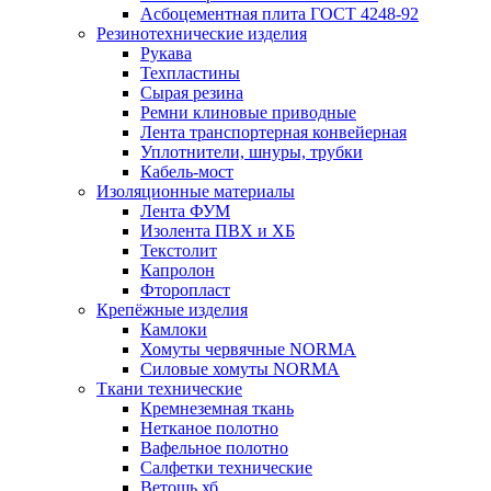
Асбоцементная плита ГОСТ 4248-92
Резинотехнические изделия
Рукава
Техпластины
Сырая резина
Ремни клиновые приводные
Лента транспортерная конвейерная
Уплотнители, шнуры, трубки
Кабель-мост
Изоляционные материалы
Лента ФУМ
Изолента ПВХ и ХБ
Текстолит
Капролон
Фторопласт
Крепёжные изделия
Камлоки
Хомуты червячные NORMA
Силовые хомуты NORMA
Ткани технические
Кремнеземная ткань
Нетканое полотно
Вафельное полотно
Салфетки технические
Ветошь хб