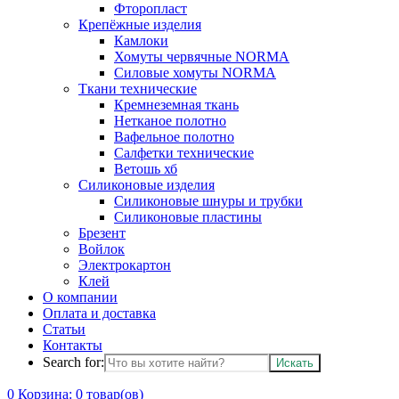
Фторопласт
Крепёжные изделия
Камлоки
Хомуты червячные NORMA
Силовые хомуты NORMA
Ткани технические
Кремнеземная ткань
Нетканое полотно
Вафельное полотно
Салфетки технические
Ветошь хб
Силиконовые изделия
Силиконовые шнуры и трубки
Силиконовые пластины
Брезент
Войлок
Электрокартон
Клей
О компании
Оплата и доставка
Статьи
Контакты
Search for:
0
Корзина:
0
товар(ов)