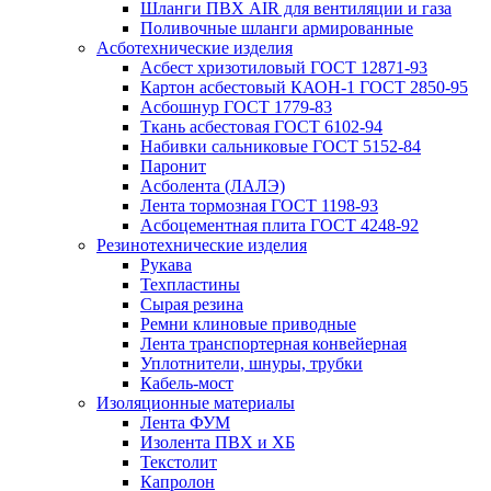
Шланги ПВХ AIR для вентиляции и газа
Поливочные шланги армированные
Асботехнические изделия
Асбест хризотиловый ГОСТ 12871-93
Картон aсбестовый КАОН-1 ГОСТ 2850-95
Асбошнур ГОСТ 1779-83
Ткань асбестовая ГОСТ 6102-94
Набивки сальниковые ГОСТ 5152-84
Паронит
Асболента (ЛАЛЭ)
Лента тормозная ГОСТ 1198-93
Асбоцементная плита ГОСТ 4248-92
Резинотехнические изделия
Рукава
Техпластины
Сырая резина
Ремни клиновые приводные
Лента транспортерная конвейерная
Уплотнители, шнуры, трубки
Кабель-мост
Изоляционные материалы
Лента ФУМ
Изолента ПВХ и ХБ
Текстолит
Капролон