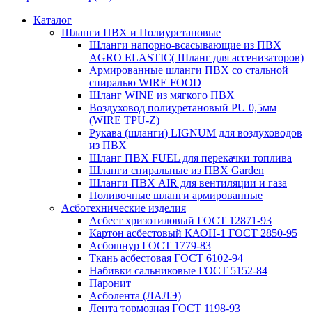
Каталог
Шланги ПВХ и Полиуретановые
Шланги напорно-всасывающие из ПВХ
AGRO ELASTIC( Шланг для ассенизаторов)
Армированные шланги ПВХ со стальной
спиралью WIRE FOOD
Шланг WINE из мягкого ПВХ
Воздуховод полиуретановый PU 0,5мм
(WIRE TPU-Z)
Рукава (шланги) LIGNUM для воздуховодов
из ПВХ
Шланг ПВХ FUEL для перекачки топлива
Шланги спиральные из ПВХ Garden
Шланги ПВХ AIR для вентиляции и газа
Поливочные шланги армированные
Асботехнические изделия
Асбест хризотиловый ГОСТ 12871-93
Картон aсбестовый КАОН-1 ГОСТ 2850-95
Асбошнур ГОСТ 1779-83
Ткань асбестовая ГОСТ 6102-94
Набивки сальниковые ГОСТ 5152-84
Паронит
Асболента (ЛАЛЭ)
Лента тормозная ГОСТ 1198-93