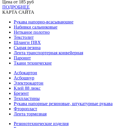
Цена от
185
руб
ПОДРОБНЕЕ
КАРТА САЙТА
Рукава напорно-всасывающие
Набивки сальниковые
Нетканое полотно
Текстолит
Шланги ПВХ
Сырая резина
Лента транспортерная конвейерная
Паронит
Ткани технические
Асбокартон
Асбошнур
Электрокартон
Клей 88 люкс
Брезент
Техпластины
Рукава напорные резиновые, штукатурные рукава
Фторопласт
Лента тормозная
Резинотехнические изделия