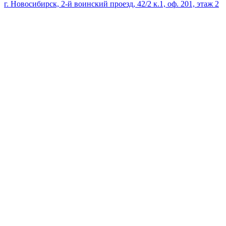
г. Новосибирск, 2-й воинский проезд, 42/2 к.1, оф. 201, этаж 2