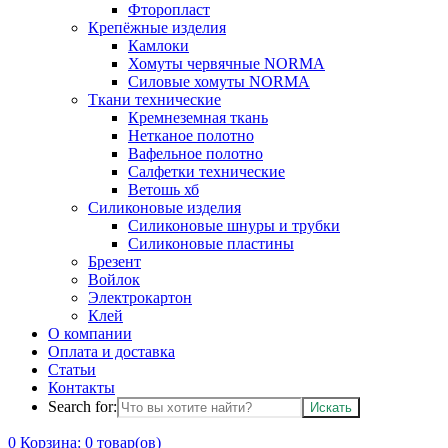
Фторопласт
Крепёжные изделия
Камлоки
Хомуты червячные NORMA
Силовые хомуты NORMA
Ткани технические
Кремнеземная ткань
Нетканое полотно
Вафельное полотно
Салфетки технические
Ветошь хб
Силиконовые изделия
Силиконовые шнуры и трубки
Силиконовые пластины
Брезент
Войлок
Электрокартон
Клей
О компании
Оплата и доставка
Статьи
Контакты
Search for:
0
Корзина:
0
товар(ов)