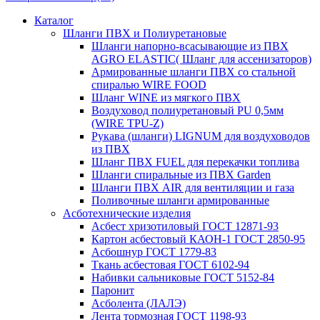
Каталог
Шланги ПВХ и Полиуретановые
Шланги напорно-всасывающие из ПВХ
AGRO ELASTIC( Шланг для ассенизаторов)
Армированные шланги ПВХ со стальной
спиралью WIRE FOOD
Шланг WINE из мягкого ПВХ
Воздуховод полиуретановый PU 0,5мм
(WIRE TPU-Z)
Рукава (шланги) LIGNUM для воздуховодов
из ПВХ
Шланг ПВХ FUEL для перекачки топлива
Шланги спиральные из ПВХ Garden
Шланги ПВХ AIR для вентиляции и газа
Поливочные шланги армированные
Асботехнические изделия
Асбест хризотиловый ГОСТ 12871-93
Картон aсбестовый КАОН-1 ГОСТ 2850-95
Асбошнур ГОСТ 1779-83
Ткань асбестовая ГОСТ 6102-94
Набивки сальниковые ГОСТ 5152-84
Паронит
Асболента (ЛАЛЭ)
Лента тормозная ГОСТ 1198-93