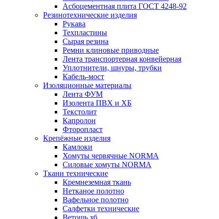
Асбоцементная плита ГОСТ 4248-92
Резинотехнические изделия
Рукава
Техпластины
Сырая резина
Ремни клиновые приводные
Лента транспортерная конвейерная
Уплотнители, шнуры, трубки
Кабель-мост
Изоляционные материалы
Лента ФУМ
Изолента ПВХ и ХБ
Текстолит
Капролон
Фторопласт
Крепёжные изделия
Камлоки
Хомуты червячные NORMA
Силовые хомуты NORMA
Ткани технические
Кремнеземная ткань
Нетканое полотно
Вафельное полотно
Салфетки технические
Ветошь хб