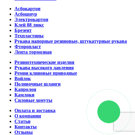
Асбокартон
Асбошнур
Электрокартон
Клей 88 люкс
Брезент
Техпластины
Рукава напорные резиновые, штукатурные рукава
Фторопласт
Лента тормозная
Резинотехнические изделия
Рукава высокого давления
Ремни клиновые приводные
Войлок
Поливочные шланги
Капролон
Камлоки
Силовые хомуты
Оплата и доставка
О компании
Статьи
Контакты
Отзывы