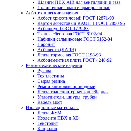
Шланги ПВХ AIR для вентиляции и газа
Поливочные шланги армированные
Асботехнические изделия
Асбест хризотиловый ГОСТ 12871-93
Картон aсбестовый КАОН-1 ГОСТ 2850-95
Асбошнур ГОСТ 1779-83
Ткань асбестовая ГОСТ 6102-94
Набивки сальниковые ГОСТ 5152-84
Паронит
Асболента (ЛАЛЭ)
Лента тормозная ГОСТ 1198-93
Асбоцементная плита ГОСТ 4248-92
Резинотехнические изделия
Рукава
Техпластины
Сырая резина
Ремни клиновые приводные
Лента транспортерная конвейерная
Уплотнители, шнуры, трубки
Кабель-мост
Изоляционные материалы
Лента ФУМ
Изолента ПВХ и ХБ
Текстолит
Капролон