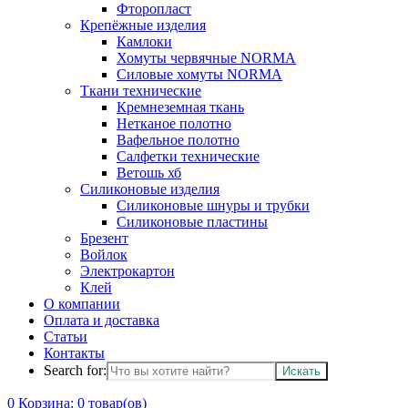
Фторопласт
Крепёжные изделия
Камлоки
Хомуты червячные NORMA
Силовые хомуты NORMA
Ткани технические
Кремнеземная ткань
Нетканое полотно
Вафельное полотно
Салфетки технические
Ветошь хб
Силиконовые изделия
Силиконовые шнуры и трубки
Силиконовые пластины
Брезент
Войлок
Электрокартон
Клей
О компании
Оплата и доставка
Статьи
Контакты
Search for:
0
Корзина:
0
товар(ов)