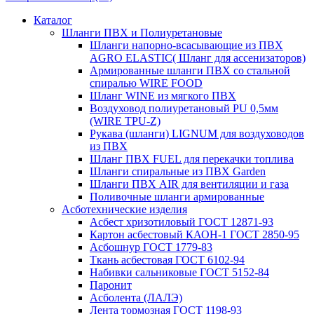
Каталог
Шланги ПВХ и Полиуретановые
Шланги напорно-всасывающие из ПВХ
AGRO ELASTIC( Шланг для ассенизаторов)
Армированные шланги ПВХ со стальной
спиралью WIRE FOOD
Шланг WINE из мягкого ПВХ
Воздуховод полиуретановый PU 0,5мм
(WIRE TPU-Z)
Рукава (шланги) LIGNUM для воздуховодов
из ПВХ
Шланг ПВХ FUEL для перекачки топлива
Шланги спиральные из ПВХ Garden
Шланги ПВХ AIR для вентиляции и газа
Поливочные шланги армированные
Асботехнические изделия
Асбест хризотиловый ГОСТ 12871-93
Картон aсбестовый КАОН-1 ГОСТ 2850-95
Асбошнур ГОСТ 1779-83
Ткань асбестовая ГОСТ 6102-94
Набивки сальниковые ГОСТ 5152-84
Паронит
Асболента (ЛАЛЭ)
Лента тормозная ГОСТ 1198-93