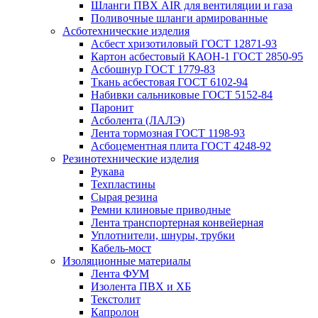
Шланги ПВХ AIR для вентиляции и газа
Поливочные шланги армированные
Асботехнические изделия
Асбест хризотиловый ГОСТ 12871-93
Картон aсбестовый КАОН-1 ГОСТ 2850-95
Асбошнур ГОСТ 1779-83
Ткань асбестовая ГОСТ 6102-94
Набивки сальниковые ГОСТ 5152-84
Паронит
Асболента (ЛАЛЭ)
Лента тормозная ГОСТ 1198-93
Асбоцементная плита ГОСТ 4248-92
Резинотехнические изделия
Рукава
Техпластины
Сырая резина
Ремни клиновые приводные
Лента транспортерная конвейерная
Уплотнители, шнуры, трубки
Кабель-мост
Изоляционные материалы
Лента ФУМ
Изолента ПВХ и ХБ
Текстолит
Капролон