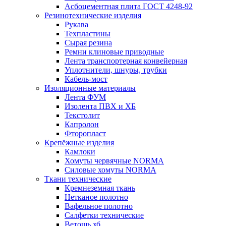
Асбоцементная плита ГОСТ 4248-92
Резинотехнические изделия
Рукава
Техпластины
Сырая резина
Ремни клиновые приводные
Лента транспортерная конвейерная
Уплотнители, шнуры, трубки
Кабель-мост
Изоляционные материалы
Лента ФУМ
Изолента ПВХ и ХБ
Текстолит
Капролон
Фторопласт
Крепёжные изделия
Камлоки
Хомуты червячные NORMA
Силовые хомуты NORMA
Ткани технические
Кремнеземная ткань
Нетканое полотно
Вафельное полотно
Салфетки технические
Ветошь хб