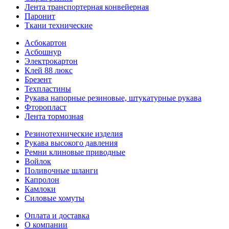
Лента транспортерная конвейерная
Паронит
Ткани технические
Асбокартон
Асбошнур
Электрокартон
Клей 88 люкс
Брезент
Техпластины
Рукава напорные резиновые, штукатурные рукава
Фторопласт
Лента тормозная
Резинотехнические изделия
Рукава высокого давления
Ремни клиновые приводные
Войлок
Поливочные шланги
Капролон
Камлоки
Силовые хомуты
Оплата и доставка
О компании