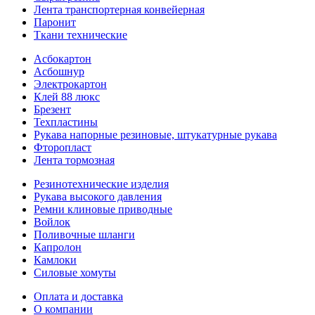
Лента транспортерная конвейерная
Паронит
Ткани технические
Асбокартон
Асбошнур
Электрокартон
Клей 88 люкс
Брезент
Техпластины
Рукава напорные резиновые, штукатурные рукава
Фторопласт
Лента тормозная
Резинотехнические изделия
Рукава высокого давления
Ремни клиновые приводные
Войлок
Поливочные шланги
Капролон
Камлоки
Силовые хомуты
Оплата и доставка
О компании