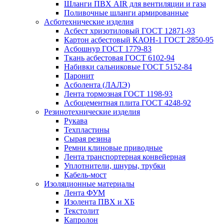
Шланги ПВХ AIR для вентиляции и газа
Поливочные шланги армированные
Асботехнические изделия
Асбест хризотиловый ГОСТ 12871-93
Картон aсбестовый КАОН-1 ГОСТ 2850-95
Асбошнур ГОСТ 1779-83
Ткань асбестовая ГОСТ 6102-94
Набивки сальниковые ГОСТ 5152-84
Паронит
Асболента (ЛАЛЭ)
Лента тормозная ГОСТ 1198-93
Асбоцементная плита ГОСТ 4248-92
Резинотехнические изделия
Рукава
Техпластины
Сырая резина
Ремни клиновые приводные
Лента транспортерная конвейерная
Уплотнители, шнуры, трубки
Кабель-мост
Изоляционные материалы
Лента ФУМ
Изолента ПВХ и ХБ
Текстолит
Капролон