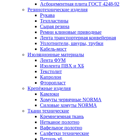
Асбоцементная плита ГОСТ 4248-92
Резинотехнические изделия
Рукава
Техпластины
Сырая резина
Ремни клиновые приводные
Лента транспортерная конвейерная
Уплотнители, шнуры, трубки
Кабель-мост
Изоляционные материалы
Лента ФУМ
Изолента ПВХ и ХБ
Текстолит
Капролон
Фторопласт
Крепёжные изделия
Камлоки
Хомуты червячные NORMA
Силовые хомуты NORMA
Ткани технические
Кремнеземная ткань
Нетканое полотно
Вафельное полотно
Салфетки технические
Ветошь хб