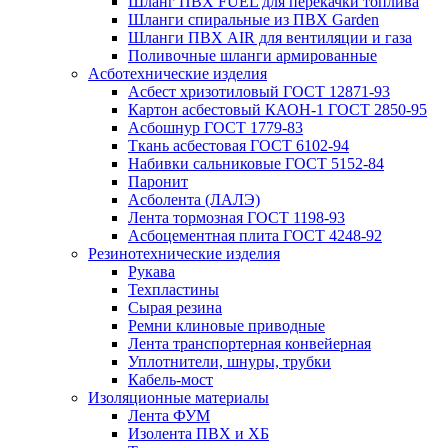
Шланг ПВХ FUEL для перекачки топлива
Шланги спиральные из ПВХ Garden
Шланги ПВХ AIR для вентиляции и газа
Поливочные шланги армированные
Асботехнические изделия
Асбест хризотиловый ГОСТ 12871-93
Картон aсбестовый КАОН-1 ГОСТ 2850-95
Асбошнур ГОСТ 1779-83
Ткань асбестовая ГОСТ 6102-94
Набивки сальниковые ГОСТ 5152-84
Паронит
Асболента (ЛАЛЭ)
Лента тормозная ГОСТ 1198-93
Асбоцементная плита ГОСТ 4248-92
Резинотехнические изделия
Рукава
Техпластины
Сырая резина
Ремни клиновые приводные
Лента транспортерная конвейерная
Уплотнители, шнуры, трубки
Кабель-мост
Изоляционные материалы
Лента ФУМ
Изолента ПВХ и ХБ