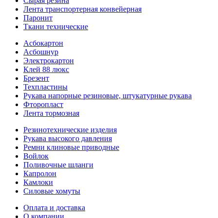
Сырая резина
Лента транспортерная конвейерная
Паронит
Ткани технические
Асбокартон
Асбошнур
Электрокартон
Клей 88 люкс
Брезент
Техпластины
Рукава напорные резиновые, штукатурные рукава
Фторопласт
Лента тормозная
Резинотехнические изделия
Рукава высокого давления
Ремни клиновые приводные
Войлок
Поливочные шланги
Капролон
Камлоки
Силовые хомуты
Оплата и доставка
О компании