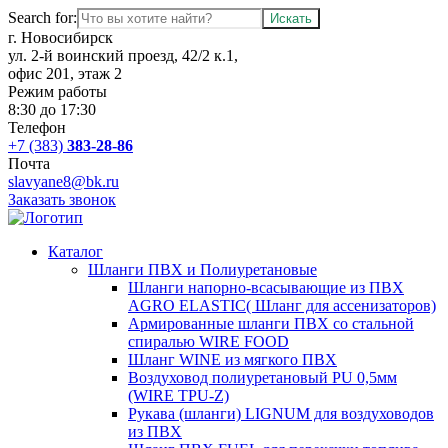
Search for:
г. Новосибирск
ул. 2-й воинский проезд, 42/2 к.1,
офис 201, этаж 2
Режим работы
8:30 до 17:30
Телефон
+7 (383)
383-28-86
Почта
slavyane8@bk.ru
Заказать звонок
Каталог
Шланги ПВХ и Полиуретановые
Шланги напорно-всасывающие из ПВХ
AGRO ELASTIC( Шланг для ассенизаторов)
Армированные шланги ПВХ со стальной
спиралью WIRE FOOD
Шланг WINE из мягкого ПВХ
Воздуховод полиуретановый PU 0,5мм
(WIRE TPU-Z)
Рукава (шланги) LIGNUM для воздуховодов
из ПВХ