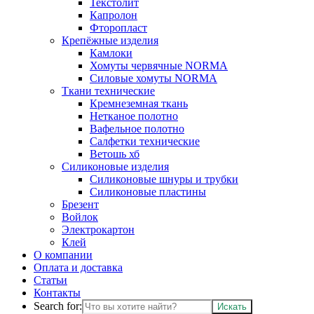
Текстолит
Капролон
Фторопласт
Крепёжные изделия
Камлоки
Хомуты червячные NORMA
Силовые хомуты NORMA
Ткани технические
Кремнеземная ткань
Нетканое полотно
Вафельное полотно
Салфетки технические
Ветошь хб
Силиконовые изделия
Силиконовые шнуры и трубки
Силиконовые пластины
Брезент
Войлок
Электрокартон
Клей
О компании
Оплата и доставка
Статьи
Контакты
Search for: