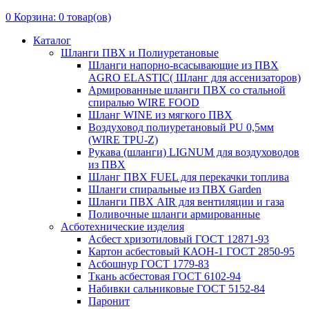
0
Корзина:
0
товар(ов)
Каталог
Шланги ПВХ и Полиуретановые
Шланги напорно-всасывающие из ПВХ
AGRO ELASTIC( Шланг для ассенизаторов)
Армированные шланги ПВХ со стальной
спиралью WIRE FOOD
Шланг WINE из мягкого ПВХ
Воздуховод полиуретановый PU 0,5мм
(WIRE TPU-Z)
Рукава (шланги) LIGNUM для воздуховодов
из ПВХ
Шланг ПВХ FUEL для перекачки топлива
Шланги спиральные из ПВХ Garden
Шланги ПВХ AIR для вентиляции и газа
Поливочные шланги армированные
Асботехнические изделия
Асбест хризотиловый ГОСТ 12871-93
Картон aсбестовый КАОН-1 ГОСТ 2850-95
Асбошнур ГОСТ 1779-83
Ткань асбестовая ГОСТ 6102-94
Набивки сальниковые ГОСТ 5152-84
Паронит