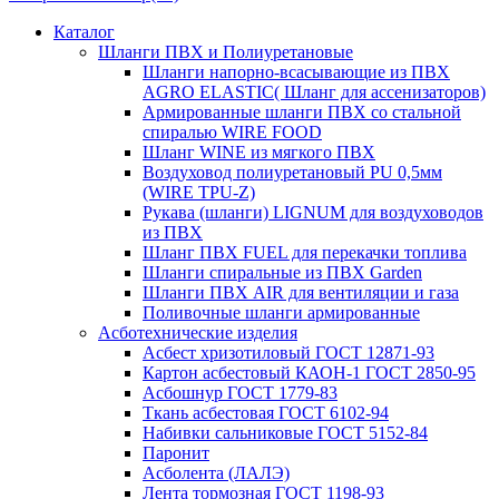
Каталог
Шланги ПВХ и Полиуретановые
Шланги напорно-всасывающие из ПВХ
AGRO ELASTIC( Шланг для ассенизаторов)
Армированные шланги ПВХ со стальной
спиралью WIRE FOOD
Шланг WINE из мягкого ПВХ
Воздуховод полиуретановый PU 0,5мм
(WIRE TPU-Z)
Рукава (шланги) LIGNUM для воздуховодов
из ПВХ
Шланг ПВХ FUEL для перекачки топлива
Шланги спиральные из ПВХ Garden
Шланги ПВХ AIR для вентиляции и газа
Поливочные шланги армированные
Асботехнические изделия
Асбест хризотиловый ГОСТ 12871-93
Картон aсбестовый КАОН-1 ГОСТ 2850-95
Асбошнур ГОСТ 1779-83
Ткань асбестовая ГОСТ 6102-94
Набивки сальниковые ГОСТ 5152-84
Паронит
Асболента (ЛАЛЭ)
Лента тормозная ГОСТ 1198-93