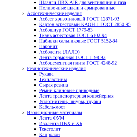
Шланги ПВХ AIR для вентиляции и газа
Поливочные шланги армированные
Асботехнические изделия
Асбест хризотиловый ГОСТ 12871-93
Картон aсбестовый КАОН-1 ГОСТ 2850-95
Асбошнур ГОСТ 1779-83
Ткань асбестовая ГОСТ 6102-94
Набивки сальниковые ГОСТ 5152-84
Паронит
Асболента (ЛАЛЭ)
Лента тормозная ГОСТ 1198-93
Асбоцементная плита ГОСТ 4248-92
Резинотехнические изделия
Рукава
Техпластины
Сырая резина
Ремни клиновые приводные
Лента транспортерная конвейерная
Уплотнители, шнуры, трубки
Кабель-мост
Изоляционные материалы
Лента ФУМ
Изолента ПВХ и ХБ
Текстолит
Капролон