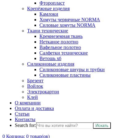
Фторопласт
Крепёжные изделия
Камлоки
Хомуты червячные NORMA
Силовые хомуты NORMA
Ткани технические
Кремнеземная ткань
Нетканое полотно
Вафельное полотно
Салфетки технические
Ветошь хб
Силиконовые изделия
Силиконовые шнуры и трубки
Силиконовые пластины
Брезент
Войлок
Электрокартон
Клей
О компании
Оплата и доставка
Статьи
Контакты
Search for:
0
Корзина:
0
товар(ов)