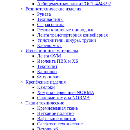
Асбоцементная плита ГОСТ 4248-92
Резинотехнические изделия
Рукава
Техпластины
Сырая резина
Ремни клиновые приводные
Лента транспортерная конвейерная
Уплотнители, шнуры, трубки
Кабель-мост
Изоляционные материалы
Лента ФУМ
Изолента ПВХ и ХБ
Текстолит
Капролон
Фторопласт
Крепёжные изделия
Камлоки
Хомуты червячные NORMA
Силовые хомуты NORMA
Ткани технические
Кремнеземная ткань
Нетканое полотно
Вафельное полотно
Салфетки технические
Ветошь хб