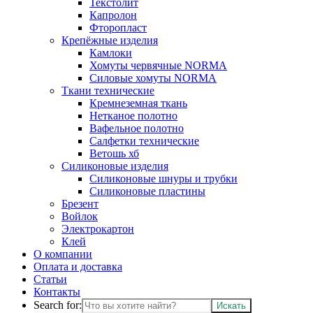
Текстолит
Капролон
Фторопласт
Крепёжные изделия
Камлоки
Хомуты червячные NORMA
Силовые хомуты NORMA
Ткани технические
Кремнеземная ткань
Нетканое полотно
Вафельное полотно
Салфетки технические
Ветошь хб
Силиконовые изделия
Силиконовые шнуры и трубки
Силиконовые пластины
Брезент
Войлок
Электрокартон
Клей
О компании
Оплата и доставка
Статьи
Контакты
Search for: