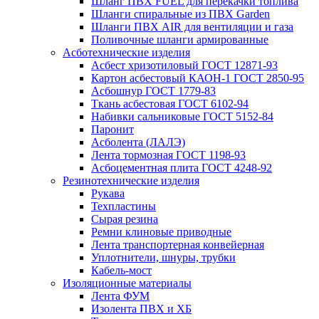
Шланг ПВХ FUEL для перекачки топлива
Шланги спиральные из ПВХ Garden
Шланги ПВХ AIR для вентиляции и газа
Поливочные шланги армированные
Асботехнические изделия
Асбест хризотиловый ГОСТ 12871-93
Картон aсбестовый КАОН-1 ГОСТ 2850-95
Асбошнур ГОСТ 1779-83
Ткань асбестовая ГОСТ 6102-94
Набивки сальниковые ГОСТ 5152-84
Паронит
Асболента (ЛАЛЭ)
Лента тормозная ГОСТ 1198-93
Асбоцементная плита ГОСТ 4248-92
Резинотехнические изделия
Рукава
Техпластины
Сырая резина
Ремни клиновые приводные
Лента транспортерная конвейерная
Уплотнители, шнуры, трубки
Кабель-мост
Изоляционные материалы
Лента ФУМ
Изолента ПВХ и ХБ