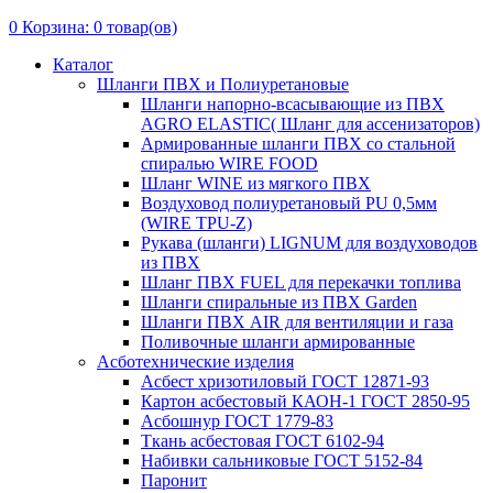
0
Корзина:
0
товар(ов)
Каталог
Шланги ПВХ и Полиуретановые
Шланги напорно-всасывающие из ПВХ
AGRO ELASTIC( Шланг для ассенизаторов)
Армированные шланги ПВХ со стальной
спиралью WIRE FOOD
Шланг WINE из мягкого ПВХ
Воздуховод полиуретановый PU 0,5мм
(WIRE TPU-Z)
Рукава (шланги) LIGNUM для воздуховодов
из ПВХ
Шланг ПВХ FUEL для перекачки топлива
Шланги спиральные из ПВХ Garden
Шланги ПВХ AIR для вентиляции и газа
Поливочные шланги армированные
Асботехнические изделия
Асбест хризотиловый ГОСТ 12871-93
Картон aсбестовый КАОН-1 ГОСТ 2850-95
Асбошнур ГОСТ 1779-83
Ткань асбестовая ГОСТ 6102-94
Набивки сальниковые ГОСТ 5152-84
Паронит