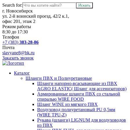
Search for:
г. Новосибирск
ул. 2-й воинский проезд, 42/2 к.1,
офис 201, этаж 2
Режим работы
8:30 до 17:30
Телефон
+7 (383)
383-28-86
Почта
slavyane8@bk.ru
Заказать звонок
Каталог
Шланги ПВХ и Полиуретановые
Шланги напорно-всасывающие из ПВХ
AGRO ELASTIC( Шланг для ассенизаторов)
Армированные шланги ПВХ со стальной
спиралью WIRE FOOD
Шланг WINE из мягкого ПВХ
Воздуховод полиуретановый PU 0,5мм
(WIRE TPU-Z)
Рукава (шланги) LIGNUM для воздуховодов
из ПВХ