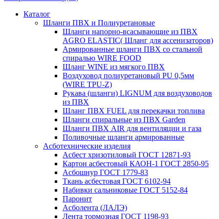
Каталог
Шланги ПВХ и Полиуретановые
Шланги напорно-всасывающие из ПВХ
AGRO ELASTIC( Шланг для ассенизаторов)
Армированные шланги ПВХ со стальной
спиралью WIRE FOOD
Шланг WINE из мягкого ПВХ
Воздуховод полиуретановый PU 0,5мм
(WIRE TPU-Z)
Рукава (шланги) LIGNUM для воздуховодов
из ПВХ
Шланг ПВХ FUEL для перекачки топлива
Шланги спиральные из ПВХ Garden
Шланги ПВХ AIR для вентиляции и газа
Поливочные шланги армированные
Асботехнические изделия
Асбест хризотиловый ГОСТ 12871-93
Картон aсбестовый КАОН-1 ГОСТ 2850-95
Асбошнур ГОСТ 1779-83
Ткань асбестовая ГОСТ 6102-94
Набивки сальниковые ГОСТ 5152-84
Паронит
Асболента (ЛАЛЭ)
Лента тормозная ГОСТ 1198-93