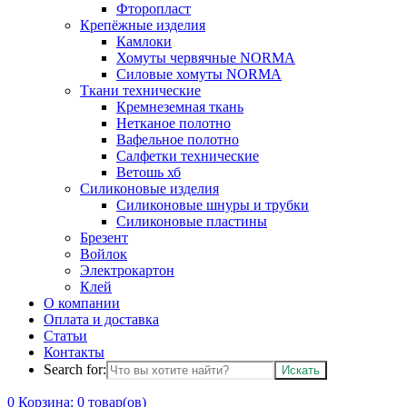
Фторопласт
Крепёжные изделия
Камлоки
Хомуты червячные NORMA
Силовые хомуты NORMA
Ткани технические
Кремнеземная ткань
Нетканое полотно
Вафельное полотно
Салфетки технические
Ветошь хб
Силиконовые изделия
Силиконовые шнуры и трубки
Силиконовые пластины
Брезент
Войлок
Электрокартон
Клей
О компании
Оплата и доставка
Статьи
Контакты
Search for:
0
Корзина:
0
товар(ов)