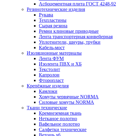
Асбоцементная плита ГОСТ 4248-92
Резинотехнические изделия
Рукава
Техпластины
Сырая резина
Ремни клиновые приводные
Лента транспортерная конвейерная
Уплотнители, шнуры, трубки
Кабель-мост
Изоляционные материалы
Лента ФУМ
Изолента ПВХ и ХБ
Текстолит
Капролон
Фторопласт
Крепёжные изделия
Камлоки
Хомуты червячные NORMA
Силовые хомуты NORMA
Ткани технические
Кремнеземная ткань
Нетканое полотно
Вафельное полотно
Салфетки технические
Ветошь хб