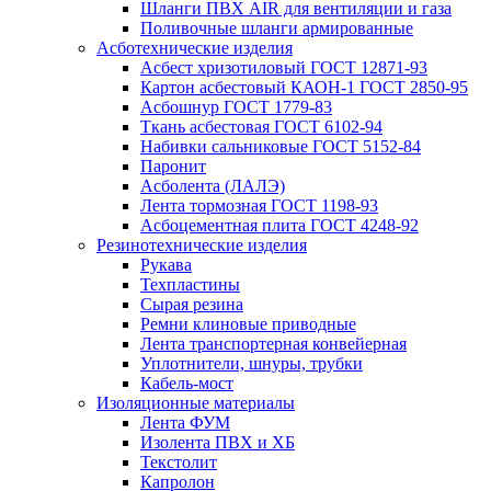
Шланги ПВХ AIR для вентиляции и газа
Поливочные шланги армированные
Асботехнические изделия
Асбест хризотиловый ГОСТ 12871-93
Картон aсбестовый КАОН-1 ГОСТ 2850-95
Асбошнур ГОСТ 1779-83
Ткань асбестовая ГОСТ 6102-94
Набивки сальниковые ГОСТ 5152-84
Паронит
Асболента (ЛАЛЭ)
Лента тормозная ГОСТ 1198-93
Асбоцементная плита ГОСТ 4248-92
Резинотехнические изделия
Рукава
Техпластины
Сырая резина
Ремни клиновые приводные
Лента транспортерная конвейерная
Уплотнители, шнуры, трубки
Кабель-мост
Изоляционные материалы
Лента ФУМ
Изолента ПВХ и ХБ
Текстолит
Капролон