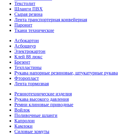
Текстолит
Шланги ПВХ
Сырая резина
Лента транспортерная конвейерная
Паронит
Ткани технические
Асбокартон
Асбошнур
Электрокартон
Клей 88 люкс
Брезент
Техпластины
Рукава напорные резиновые, штукатурные рукава
Фторопласт
Лента тормозная
Резинотехнические изделия
Рукава высокого давления
Ремни клиновые приводные
Войлок
Поливочные шланги
Капролон
Камлоки
Силовые хомуты