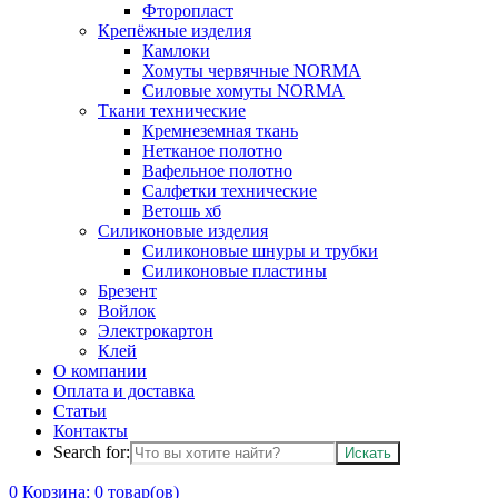
Фторопласт
Крепёжные изделия
Камлоки
Хомуты червячные NORMA
Силовые хомуты NORMA
Ткани технические
Кремнеземная ткань
Нетканое полотно
Вафельное полотно
Салфетки технические
Ветошь хб
Силиконовые изделия
Силиконовые шнуры и трубки
Силиконовые пластины
Брезент
Войлок
Электрокартон
Клей
О компании
Оплата и доставка
Статьи
Контакты
Search for:
0
Корзина:
0
товар(ов)