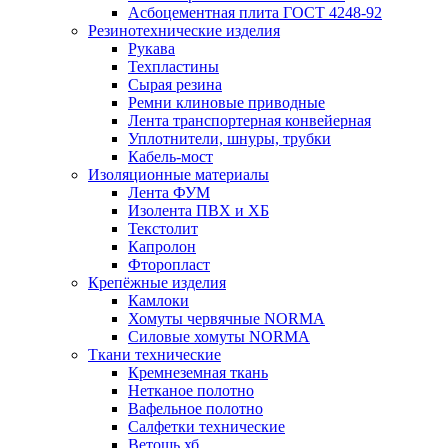
Асбоцементная плита ГОСТ 4248-92
Резинотехнические изделия
Рукава
Техпластины
Сырая резина
Ремни клиновые приводные
Лента транспортерная конвейерная
Уплотнители, шнуры, трубки
Кабель-мост
Изоляционные материалы
Лента ФУМ
Изолента ПВХ и ХБ
Текстолит
Капролон
Фторопласт
Крепёжные изделия
Камлоки
Хомуты червячные NORMA
Силовые хомуты NORMA
Ткани технические
Кремнеземная ткань
Нетканое полотно
Вафельное полотно
Салфетки технические
Ветошь хб