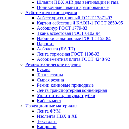
Шланги ПВХ AIR для вентиляции и газа
Поливочные шланги армированные
Асботехнические изделия
Асбест хризотиловый ГОСТ 12871-93
Картон aсбестовый КАОН-1 ГОСТ 2850-95
Асбошнур ГОСТ 1779-83
Ткань асбестовая ГОСТ 6102-94
Набивки сальниковые ГОСТ 5152-84
Паронит
Асболента (ЛАЛЭ)
Лента тормозная ГОСТ 1198-93
Асбоцементная плита ГОСТ 4248-92
Резинотехнические изделия
Рукава
Техпластины
Сырая резина
Ремни клиновые приводные
Лента транспортерная конвейерная
Уплотнители, шнуры, трубки
Кабель-мост
Изоляционные материалы
Лента ФУМ
Изолента ПВХ и ХБ
Текстолит
Капролон