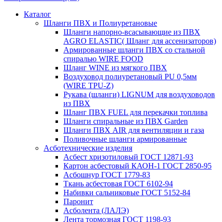
Каталог
Шланги ПВХ и Полиуретановые
Шланги напорно-всасывающие из ПВХ
AGRO ELASTIC( Шланг для ассенизаторов)
Армированные шланги ПВХ со стальной
спиралью WIRE FOOD
Шланг WINE из мягкого ПВХ
Воздуховод полиуретановый PU 0,5мм
(WIRE TPU-Z)
Рукава (шланги) LIGNUM для воздуховодов
из ПВХ
Шланг ПВХ FUEL для перекачки топлива
Шланги спиральные из ПВХ Garden
Шланги ПВХ AIR для вентиляции и газа
Поливочные шланги армированные
Асботехнические изделия
Асбест хризотиловый ГОСТ 12871-93
Картон aсбестовый КАОН-1 ГОСТ 2850-95
Асбошнур ГОСТ 1779-83
Ткань асбестовая ГОСТ 6102-94
Набивки сальниковые ГОСТ 5152-84
Паронит
Асболента (ЛАЛЭ)
Лента тормозная ГОСТ 1198-93