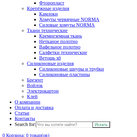
Фторопласт
Крепёжные изделия
Камлоки
Хомуты червячные NORMA
Силовые хомуты NORMA
Ткани технические
Кремнеземная ткань
Нетканое полотно
Вафельное полотно
Салфетки технические
Ветошь хб
Силиконовые изделия
Силиконовые шнуры и трубки
Силиконовые пластины
Брезент
Войлок
Электрокартон
Клей
О компании
Оплата и доставка
Статьи
Контакты
Search for:
0
Корзина:
0
товар(ов)