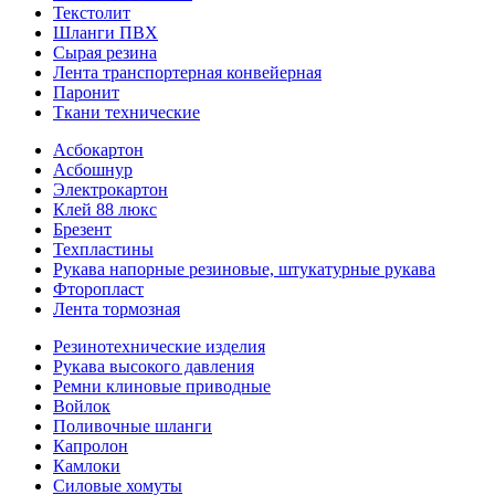
Текстолит
Шланги ПВХ
Сырая резина
Лента транспортерная конвейерная
Паронит
Ткани технические
Асбокартон
Асбошнур
Электрокартон
Клей 88 люкс
Брезент
Техпластины
Рукава напорные резиновые, штукатурные рукава
Фторопласт
Лента тормозная
Резинотехнические изделия
Рукава высокого давления
Ремни клиновые приводные
Войлок
Поливочные шланги
Капролон
Камлоки
Силовые хомуты