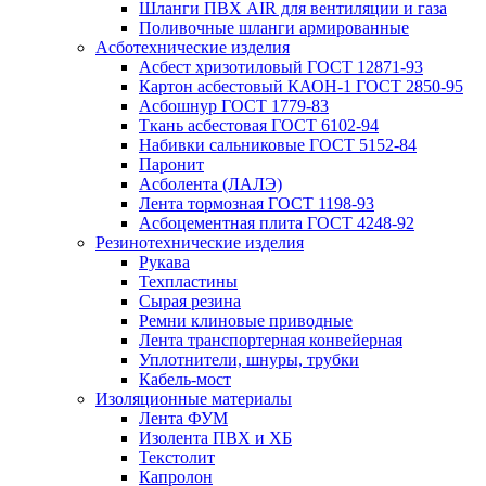
Шланги ПВХ AIR для вентиляции и газа
Поливочные шланги армированные
Асботехнические изделия
Асбест хризотиловый ГОСТ 12871-93
Картон aсбестовый КАОН-1 ГОСТ 2850-95
Асбошнур ГОСТ 1779-83
Ткань асбестовая ГОСТ 6102-94
Набивки сальниковые ГОСТ 5152-84
Паронит
Асболента (ЛАЛЭ)
Лента тормозная ГОСТ 1198-93
Асбоцементная плита ГОСТ 4248-92
Резинотехнические изделия
Рукава
Техпластины
Сырая резина
Ремни клиновые приводные
Лента транспортерная конвейерная
Уплотнители, шнуры, трубки
Кабель-мост
Изоляционные материалы
Лента ФУМ
Изолента ПВХ и ХБ
Текстолит
Капролон