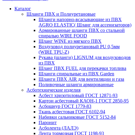
Каталог
Шланги ПВХ и Полиуретановые
Шланги напорно-всасывающие из ПВХ
AGRO ELASTIC( Шланг для ассенизаторов)
Армированные шланги ПВХ со стальной
спиралью WIRE FOOD
Шланг WINE из мягкого ПВХ
Воздуховод полиуретановый PU 0,5мм
(WIRE TPU-Z)
Рукава (шланги) LIGNUM для воздуховодов
из ПВХ
Шланг ПВХ FUEL для перекачки топлива
Шланги спиральные из ПВХ Garden
Шланги ПВХ AIR для вентиляции и газа
Поливочные шланги армированные
Асботехнические изделия
Асбест хризотиловый ГОСТ 12871-93
Картон aсбестовый КАОН-1 ГОСТ 2850-95
Асбошнур ГОСТ 1779-83
Ткань асбестовая ГОСТ 6102-94
Набивки сальниковые ГОСТ 5152-84
Паронит
Асболента (ЛАЛЭ)
Лента тормозная ГОСТ 1198-93