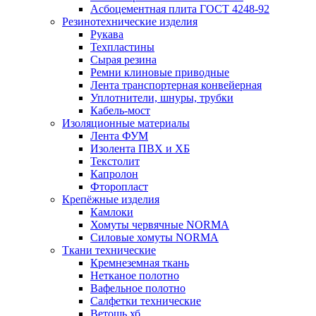
Асбоцементная плита ГОСТ 4248-92
Резинотехнические изделия
Рукава
Техпластины
Сырая резина
Ремни клиновые приводные
Лента транспортерная конвейерная
Уплотнители, шнуры, трубки
Кабель-мост
Изоляционные материалы
Лента ФУМ
Изолента ПВХ и ХБ
Текстолит
Капролон
Фторопласт
Крепёжные изделия
Камлоки
Хомуты червячные NORMA
Силовые хомуты NORMA
Ткани технические
Кремнеземная ткань
Нетканое полотно
Вафельное полотно
Салфетки технические
Ветошь хб