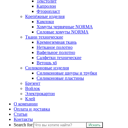
Текстолит
Капролон
Фторопласт
Крепёжные изделия
Камлоки
Хомуты червячные NORMA
Силовые хомуты NORMA
Ткани технические
Кремнеземная ткань
Нетканое полотно
Вафельное полотно
Салфетки технические
Ветошь хб
Силиконовые изделия
Силиконовые шнуры и трубки
Силиконовые пластины
Брезент
Войлок
Электрокартон
Клей
О компании
Оплата и доставка
Статьи
Контакты
Search for: