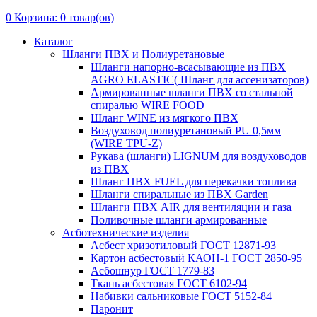
0
Корзина:
0
товар(ов)
Каталог
Шланги ПВХ и Полиуретановые
Шланги напорно-всасывающие из ПВХ
AGRO ELASTIC( Шланг для ассенизаторов)
Армированные шланги ПВХ со стальной
спиралью WIRE FOOD
Шланг WINE из мягкого ПВХ
Воздуховод полиуретановый PU 0,5мм
(WIRE TPU-Z)
Рукава (шланги) LIGNUM для воздуховодов
из ПВХ
Шланг ПВХ FUEL для перекачки топлива
Шланги спиральные из ПВХ Garden
Шланги ПВХ AIR для вентиляции и газа
Поливочные шланги армированные
Асботехнические изделия
Асбест хризотиловый ГОСТ 12871-93
Картон aсбестовый КАОН-1 ГОСТ 2850-95
Асбошнур ГОСТ 1779-83
Ткань асбестовая ГОСТ 6102-94
Набивки сальниковые ГОСТ 5152-84
Паронит