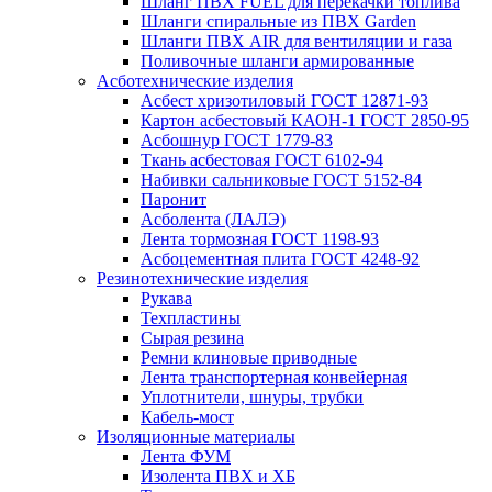
Шланг ПВХ FUEL для перекачки топлива
Шланги спиральные из ПВХ Garden
Шланги ПВХ AIR для вентиляции и газа
Поливочные шланги армированные
Асботехнические изделия
Асбест хризотиловый ГОСТ 12871-93
Картон aсбестовый КАОН-1 ГОСТ 2850-95
Асбошнур ГОСТ 1779-83
Ткань асбестовая ГОСТ 6102-94
Набивки сальниковые ГОСТ 5152-84
Паронит
Асболента (ЛАЛЭ)
Лента тормозная ГОСТ 1198-93
Асбоцементная плита ГОСТ 4248-92
Резинотехнические изделия
Рукава
Техпластины
Сырая резина
Ремни клиновые приводные
Лента транспортерная конвейерная
Уплотнители, шнуры, трубки
Кабель-мост
Изоляционные материалы
Лента ФУМ
Изолента ПВХ и ХБ