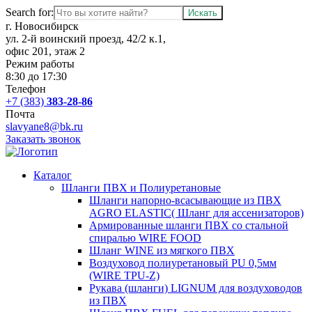
Search for:
г. Новосибирск
ул. 2-й воинский проезд, 42/2 к.1,
офис 201, этаж 2
Режим работы
8:30 до 17:30
Телефон
+7 (383)
383-28-86
Почта
slavyane8@bk.ru
Заказать звонок
Каталог
Шланги ПВХ и Полиуретановые
Шланги напорно-всасывающие из ПВХ
AGRO ELASTIC( Шланг для ассенизаторов)
Армированные шланги ПВХ со стальной
спиралью WIRE FOOD
Шланг WINE из мягкого ПВХ
Воздуховод полиуретановый PU 0,5мм
(WIRE TPU-Z)
Рукава (шланги) LIGNUM для воздуховодов
из ПВХ