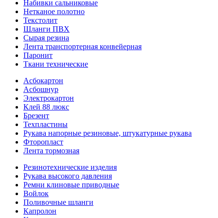
Набивки сальниковые
Нетканое полотно
Текстолит
Шланги ПВХ
Сырая резина
Лента транспортерная конвейерная
Паронит
Ткани технические
Асбокартон
Асбошнур
Электрокартон
Клей 88 люкс
Брезент
Техпластины
Рукава напорные резиновые, штукатурные рукава
Фторопласт
Лента тормозная
Резинотехнические изделия
Рукава высокого давления
Ремни клиновые приводные
Войлок
Поливочные шланги
Капролон