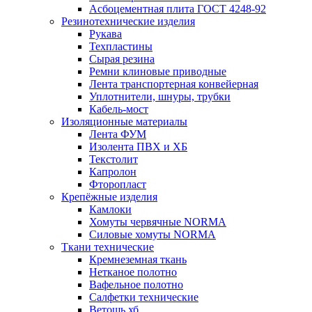
Асбоцементная плита ГОСТ 4248-92
Резинотехнические изделия
Рукава
Техпластины
Сырая резина
Ремни клиновые приводные
Лента транспортерная конвейерная
Уплотнители, шнуры, трубки
Кабель-мост
Изоляционные материалы
Лента ФУМ
Изолента ПВХ и ХБ
Текстолит
Капролон
Фторопласт
Крепёжные изделия
Камлоки
Хомуты червячные NORMA
Силовые хомуты NORMA
Ткани технические
Кремнеземная ткань
Нетканое полотно
Вафельное полотно
Салфетки технические
Ветошь хб