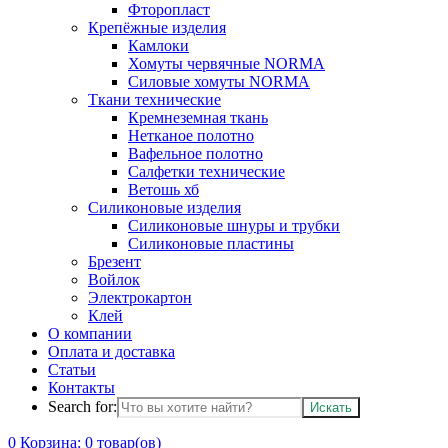
Фторопласт
Крепёжные изделия
Камлоки
Хомуты червячные NORMA
Силовые хомуты NORMA
Ткани технические
Кремнеземная ткань
Нетканое полотно
Вафельное полотно
Салфетки технические
Ветошь хб
Силиконовые изделия
Силиконовые шнуры и трубки
Силиконовые пластины
Брезент
Войлок
Электрокартон
Клей
О компании
Оплата и доставка
Статьи
Контакты
Search for:
0
Корзина:
0
товар(ов)