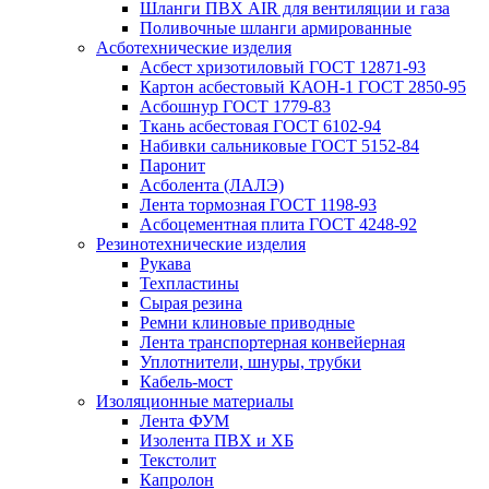
Шланги ПВХ AIR для вентиляции и газа
Поливочные шланги армированные
Асботехнические изделия
Асбест хризотиловый ГОСТ 12871-93
Картон aсбестовый КАОН-1 ГОСТ 2850-95
Асбошнур ГОСТ 1779-83
Ткань асбестовая ГОСТ 6102-94
Набивки сальниковые ГОСТ 5152-84
Паронит
Асболента (ЛАЛЭ)
Лента тормозная ГОСТ 1198-93
Асбоцементная плита ГОСТ 4248-92
Резинотехнические изделия
Рукава
Техпластины
Сырая резина
Ремни клиновые приводные
Лента транспортерная конвейерная
Уплотнители, шнуры, трубки
Кабель-мост
Изоляционные материалы
Лента ФУМ
Изолента ПВХ и ХБ
Текстолит
Капролон