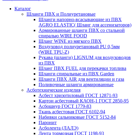
Каталог
Шланги ПВХ и Полиуретановые
Шланги напорно-всасывающие из ПВХ
AGRO ELASTIC( Шланг для ассенизаторов)
Армированные шланги ПВХ со стальной
спиралью WIRE FOOD
Шланг WINE из мягкого ПВХ
Воздуховод полиуретановый PU 0,5мм
(WIRE TPU-Z)
Рукава (шланги) LIGNUM для воздуховодов
из ПВХ
Шланг ПВХ FUEL для перекачки топлива
Шланги спиральные из ПВХ Garden
Шланги ПВХ AIR для вентиляции и газа
Поливочные шланги армированные
Асботехнические изделия
Асбест хризотиловый ГОСТ 12871-93
Картон aсбестовый КАОН-1 ГОСТ 2850-95
Асбошнур ГОСТ 1779-83
Ткань асбестовая ГОСТ 6102-94
Набивки сальниковые ГОСТ 5152-84
Паронит
Асболента (ЛАЛЭ)
Лента тормозная ГОСТ 1198-93