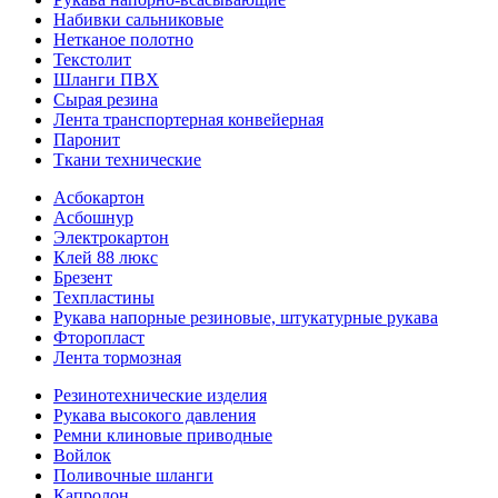
Набивки сальниковые
Нетканое полотно
Текстолит
Шланги ПВХ
Сырая резина
Лента транспортерная конвейерная
Паронит
Ткани технические
Асбокартон
Асбошнур
Электрокартон
Клей 88 люкс
Брезент
Техпластины
Рукава напорные резиновые, штукатурные рукава
Фторопласт
Лента тормозная
Резинотехнические изделия
Рукава высокого давления
Ремни клиновые приводные
Войлок
Поливочные шланги
Капролон